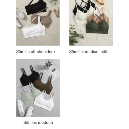
Sömlös off-shoulder rib bh
Sömlöst medium stödbh
Sömlös modebh