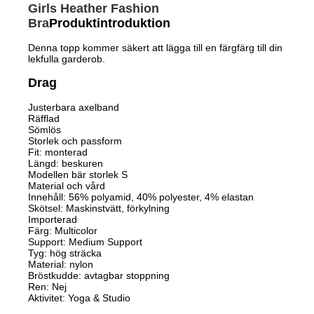
Girls Heather Fashion
Bra
Produktintroduktion
Denna topp kommer säkert att lägga till en färgfärg till din
lekfulla garderob.
Drag
Justerbara axelband
Räfflad
Sömlös
Storlek och passform
Fit: monterad
Längd: beskuren
Modellen bär storlek S
Material och vård
Innehåll: 56% polyamid, 40% polyester, 4% elastan
Skötsel: Maskinstvätt, förkylning
Importerad
Färg: Multicolor
Support: Medium Support
Tyg: hög sträcka
Material: nylon
Bröstkudde: avtagbar stoppning
Ren: Nej
Aktivitet: Yoga & Studio