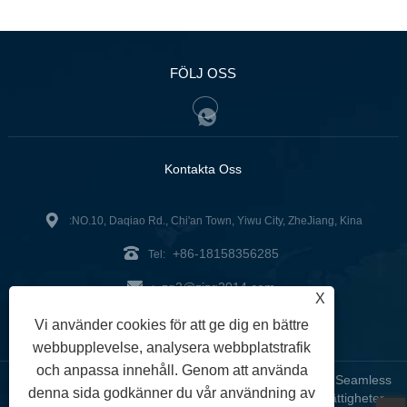
FÖLJ OSS
Kontakta Oss
:NO.10, Daqiao Rd., Chi'an Town, Yiwu City, ZheJiang, Kina
+86-18158356285
Tel:
zg2@zjzg2014.com
:
X
Fax: +86-579-89979099
Vi använder cookies för att ge dig en bättre
webbupplevelse, analysera webbplatstrafik
och anpassa innehåll. Genom att använda
Copyright © 2024 ZheJiangZhuoGu Clothing Co., Ltd. - Seamless
denna sida godkänner du vår användning av
Yoga Wear, Seamless BH, Seamless Leggings - Alla rättigheter