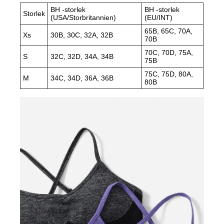
BH -storlek
BH -storlek
Storlek
(USA/Storbritannien)
(EU/INT)
65B, 65C, 70A,
Xs
30B, 30C, 32A, 32B
70B
70C, 70D, 75A,
S
32C, 32D, 34A, 34B
75B
75C, 75D, 80A,
M
34C, 34D, 36A, 36B
80B