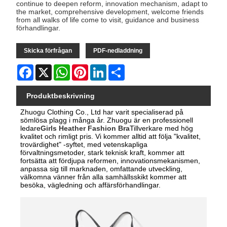
continue to deepen reform, innovation mechanism, adapt to
the market, comprehensive development, welcome friends
from all walks of life come to visit, guidance and business
förhandlingar.
Skicka förfrågan
PDF-nedladdning
Facebook
X
WhatsApp
Pinterest
LinkedIn
Share
Produktbeskrivning
Zhuogu Clothing Co., Ltd har varit specialiserad på
sömlösa plagg i många år. Zhuogu är en professionell
ledare
Girls Heather Fashion Bra
Tillverkare med hög
kvalitet och rimligt pris. Vi kommer alltid att följa "kvalitet,
trovärdighet" -syftet, med vetenskapliga
förvaltningsmetoder, stark teknisk kraft, kommer att
fortsätta att fördjupa reformen, innovationsmekanismen,
anpassa sig till marknaden, omfattande utveckling,
välkomna vänner från alla samhällsskikt kommer att
besöka, vägledning och affärsförhandlingar.