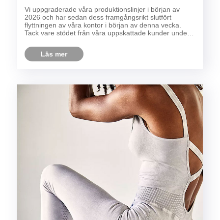
dedikerad till att betjäna globala varumärken
Vi uppgraderade våra produktionslinjer i början av
2026 och har sedan dess framgångsrikt slutfört
flyttningen av våra kontor i början av denna vecka.
Tack vare stödet från våra uppskattade kunder under
mer än ett decennium av tillväxt har vi etablerat oss
som ett ledande företag inom den sömlösa pla......
Läs mer