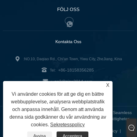
FÖLJ OSS
Kontakta Oss
:NO.10, Daqiao Rd., Chi'an Town, Yiwu City, ZheJiang, Kina
+86-18158356285
Tel:
zg2@zjzg2014.com
:
X
Fax: +86-579-89979099
Vi använder cookies för att ge dig en bättre
webbupplevelse, analysera webbplatstrafik
och anpassa innehåll. Genom att använda
Copyright © 2024 ZheJiangZhuoGu Clothing Co., Ltd. - Seamless
denna sida godkänner du vår användning av
Yoga Wear, Seamless BH, Seamless Leggings - Alla rättigheter
cookies.
Sekretesspolicy
reserverade
Links
Sitemap
RSS
XML
Sekretesspolicy
|
|
|
|
|
Avvisa
Acceptera