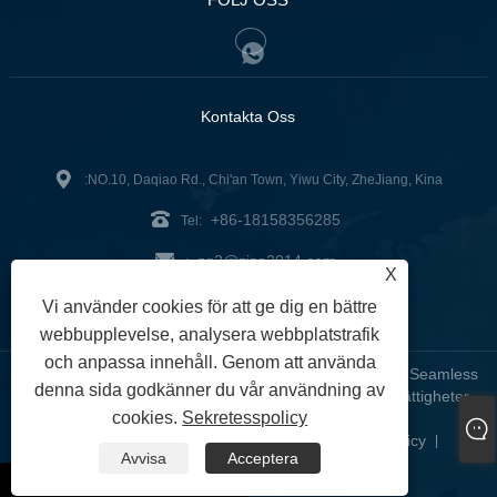
Kontakta Oss
:NO.10, Daqiao Rd., Chi'an Town, Yiwu City, ZheJiang, Kina
+86-18158356285
Tel:
zg2@zjzg2014.com
:
X
Fax: +86-579-89979099
Vi använder cookies för att ge dig en bättre
webbupplevelse, analysera webbplatstrafik
och anpassa innehåll. Genom att använda
Copyright © 2024 ZheJiangZhuoGu Clothing Co., Ltd. - Seamless
denna sida godkänner du vår användning av
Yoga Wear, Seamless BH, Seamless Leggings - Alla rättigheter
cookies.
Sekretesspolicy
reserverade
Links
Sitemap
RSS
XML
Sekretesspolicy
|
|
|
|
|
Avvisa
Acceptera
whatsapp