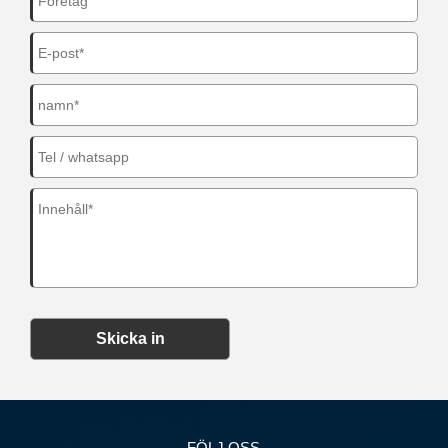
Skicka in
FÖLJ OSS