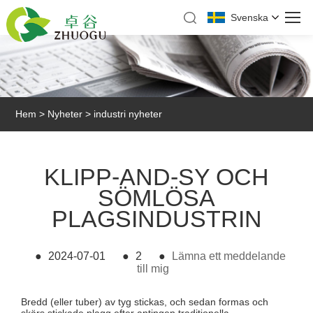
Svenska
Hem
>
Nyheter
>
industri nyheter
KLIPP-AND-SY OCH
SÖMLÖSA
PLAGSINDUSTRIN
●
2024-07-01
●
2
●
Lämna ett meddelande
till mig
Bredd (eller tuber) av tyg stickas, och sedan formas och
skärs stickade plagg efter antingen traditionella