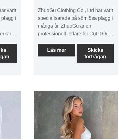
ar varit
ZhuoGu Clothing Co., Ltd har varit
 plagg i
specialiserade på sömlösa plagg i
många år. ZhuoGu är en
verkare
professionell ledare för Cut It Out
d hög
långärmade topptillverkare med
i kommer
hög kvalitet och rimligt pris. Vi
cka
Läs mer
Skicka
ågan
förfrågan
et med
kommer alltid att hålla fast vid
d
syftet med "kvalitet, trovärdighet",
oder,
med vetenskapliga
 att
förvaltningsmetoder, stark teknisk
er,
kraft, kommer att fortsätta att
assa sig
fördjupa reformer, innovation
mekanism, anpassa sig till
r från
marknaden, omfattande
att
utveckling, välkomna vänner från
alla samhällsskikt kommer att
besöka, vägledning och