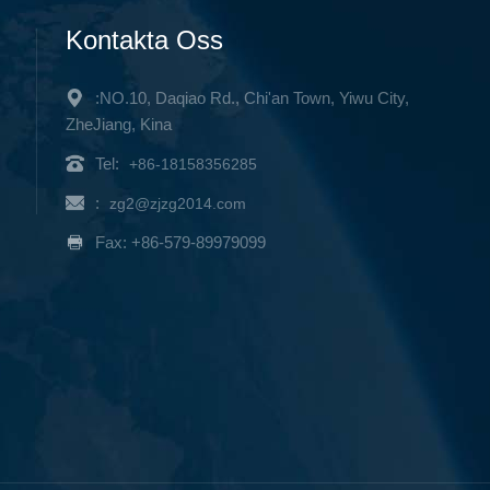
Kontakta Oss
:NO.10, Daqiao Rd., Chi'an Town, Yiwu City,
ZheJiang, Kina
Tel:
+86-18158356285
:
zg2@zjzg2014.com
Fax: +86-579-89979099