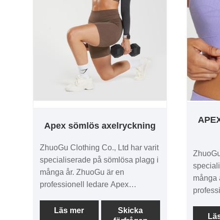
innovat
the Mar
Compre
VÄNDE
VÄNSTE
GUIDAN 
APE
Apex sömlös axelryckning
ZhuoGu Clothing Co., Ltd har varit
ZhuoGu 
specialiserade på sömlösa plagg i
special
många år. ZhuoGu är en
många å
professionell ledare Apex
professi
Seamless Shrug tillverkare med
av AP
hög kvalitet och rimligt pris. Vi
Läs mer
Skicka
BRA med
Lä