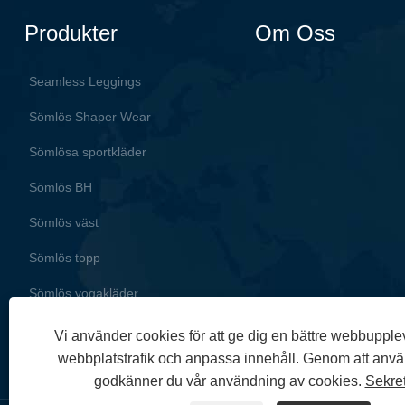
Produkter
Om Oss
Seamless Leggings
Sömlös Shaper Wear
Sömlösa sportkläder
Sömlös BH
Sömlös väst
Sömlös topp
Sömlös yogakläder
Vi använder cookies för att ge dig en bättre webbupple
webbplatstrafik och anpassa innehåll. Genom att anv
godkänner du vår användning av cookies.
Sekre