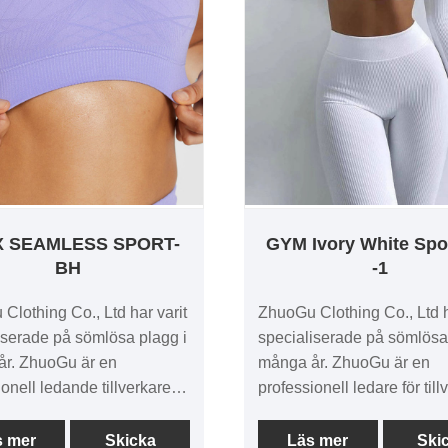
ionsmekanism, Adapt to
ket, Comprehique,
hique, Coman ALLT
R, ALLTID ALLA
R, GUIDE, GUIDE,
förhandlingar.
X SEAMLESS SPORT-
GYM Ivory White Spo
BH
-1
Clothing Co., Ltd har varit
ZhuoGu Clothing Co., Ltd h
iserade på sömlösa plagg i
specialiserade på sömlösa
r. ZhuoGu är en
många år. ZhuoGu är en
onell ledande tillverkare
professionell ledare för till
EX SEAMLESS SPORTS
av GYM Ivory White Sport 
 hög kvalitet och rimligt
med hög kvalitet och rimlig
s mer
Skicka
Läs mer
Ski