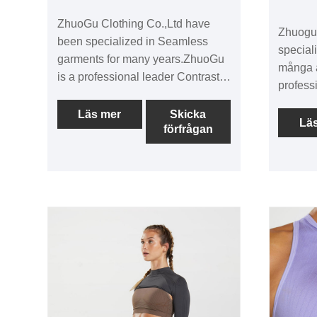
ZhuoGu Clothing Co.,Ltd have
Zhuogu 
been specialized in Seamless
special
garments for many years.ZhuoGu
många å
is a professional leader Contrast
profess
Color Sport Sets manufacturers
Jacquar
with high quality and reasonable
Läs mer
Skicka
hög kval
Lä
förfrågan
price.We will always adhere to the
kommer a
"quality, credibility" purpose, with
trovärdi
scientific management methods,
vetensk
strong technical force, will
stark te
continue to deepen reform,
fortsätt
innovation mechanism, adapt to
innovat
the market, comprehensive
the Mar
development, welcome friends
med ve
from all walks of life come to visit,
hanteri
guidance and business
kraft, k
förhandlingar.
fördjup