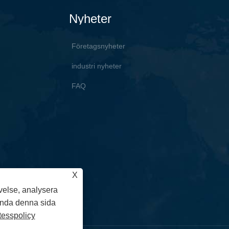
Nyheter
Företagsnyheter
industri nyheter
FAQ
X
velse, analysera
ända denna sida
tesspolicy