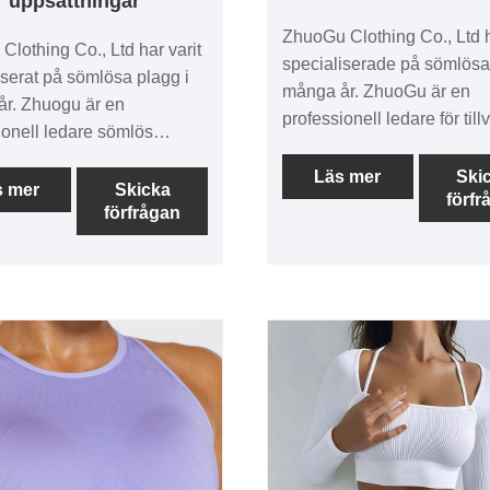
uppsättningar
ZhuoGu Clothing Co., Ltd h
Clothing Co., Ltd har varit
specialiserade på sömlösa
iserat på sömlösa plagg i
många år. ZhuoGu är en
r. Zhuogu är en
professionell ledare för till
ionell ledare sömlös
av bra karma bodysuit me
d sätter tillverkare med
kvalitet och rimligt pris. V
Läs mer
Ski
itet och rimligt pris. Vi
s mer
Skicka
förfr
alltid att hålla fast vid syft
förfrågan
lltid att följa "kvalitet,
"kvalitet, trovärdighet", me
ghet" -syftet, med
vetenskapliga ledningsmet
apliga ledningsmetoder,
Stark teknisk kraft, kommer
knisk kraft, kommer att
fortsätta att fördjupa reform
a att fördjupa reformen,
innovation mekanism, anp
ionsmekanism, Adapt to
till marknaden, omfattande
ket, Comprehabilit Syftet,
utveckling, välkomna vänne
tenskapliga
alla samhällsskikt kommer 
ngsmetoder, stark teknisk
besöka, vägledning och
ommer att fortsätta att
affärsförhandlingar.
a reformen,