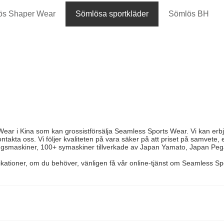
ös Shaper Wear
Sömlösa sportkläder
Sömlös BH
ear i Kina som kan grossistförsälja Seamless Sports Wear. Vi kan erbju
takta oss. Vi följer kvaliteten på vara säker på att priset på samvete,
ningsmaskiner, 100+ symaskiner tillverkade av Japan Yamato, Japan Peg
ationer, om du behöver, vänligen få vår online-tjänst om Seamless Sp