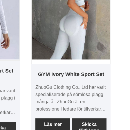
affärsförhandlingar.
rt Set
GYM Ivory White Sport Set
ZhuoGu Clothing Co., Ltd har varit
ar varit
specialiserade på sömlösa plagg i
 plagg i
många år. ZhuoGu är en
professionell ledare för tillverkare
verkare
av GYM Ivory White Sport Sets
Sets
med hög kvalitet och rimliga priser.
Läs mer
Skicka
a priser.
cka